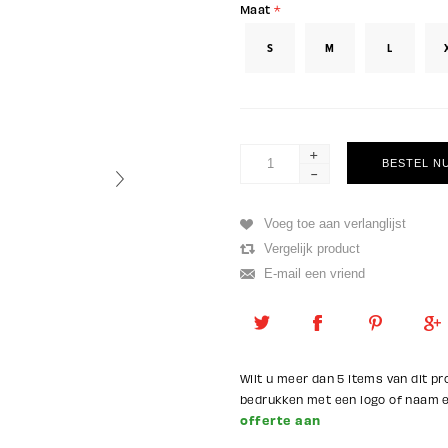
Maat
*
S
M
L
+
-
Wilt u meer dan 5 items van dit pr
bedrukken met een logo of naam
offerte aan