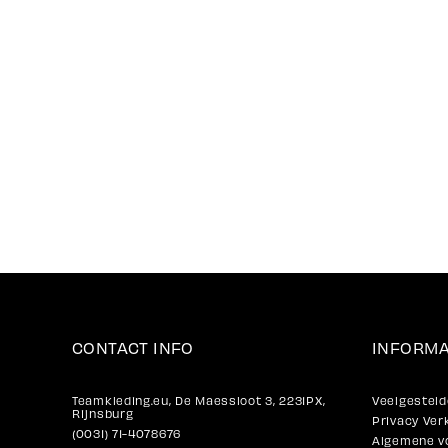
CONTACT INFO
INFORMA
Teamkleding.eu, De Maessloot 3, 2231PX,
Veelgesteld
Rijnsburg
Privacy Ver
(0031) 71-4078676
Algemene v