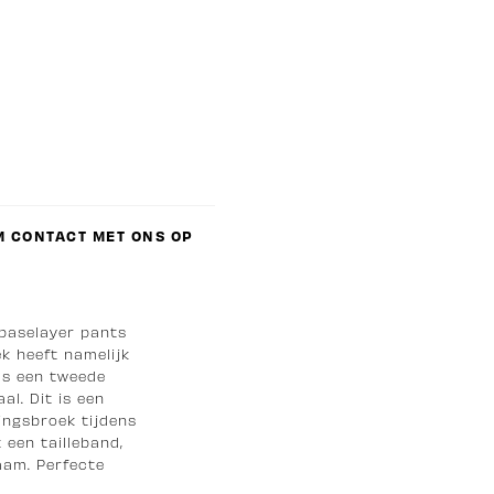
 CONTACT MET ONS OP
 baselayer pants
ek heeft namelijk
ls een tweede
l. Dit is een
ingsbroek tijdens
 een tailleband,
aam. Perfecte