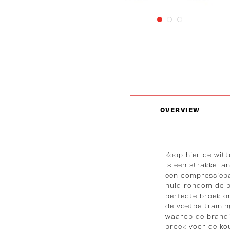
OVERVIEW
Koop hier de wit
is een strakke la
een compressiepa
huid rondom de b
perfecte broek om
de voetbaltrainin
waarop de brandi
broek voor de ko