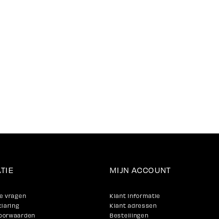
TIE
MIJN ACCOUNT
e vragen
Klant informatie
klaring
Klant adressen
oorwaarden
Bestellingen