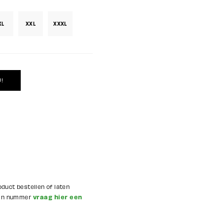
XL
XXL
XXXL
oduct bestellen of laten
vraag hier een
 en nummer