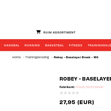
RUIM ASSORTIMENT
HANDBAL
RUNNING
BASKETBAL
FITNESS
TRAININGSKL
Robey - Baselayer Broek - Wit
Home
>
Trainingskleding
>
ROBEY - BASELAYER
Fabrikant:
Robey Sportswear
27,95 (EUR)