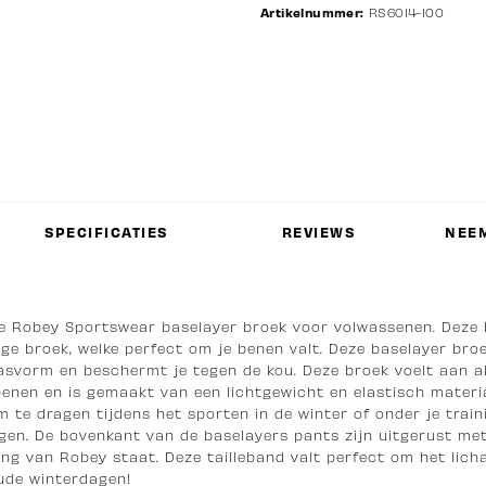
Artikelnummer:
RS6014-100
SPECIFICATIES
REVIEWS
NEEM
te Robey Sportswear baselayer broek voor volwassenen. Deze
nge broek, welke perfect om je benen valt. Deze baselayer bro
svorm en beschermt je tegen de kou. Deze broek voelt aan a
enen en is gemaakt van een lichtgewicht en elastisch materiaa
 te dragen tijdens het sporten in de winter of onder je train
gen. De bovenkant van de baselayers pants zijn uitgerust met
ng van Robey staat. Deze tailleband valt perfect om het lich
ude winterdagen!