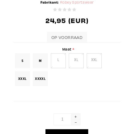
Fabrikant:
Robey Sportswear
24,95 (EUR)
OP VOORRAAD
Maat
*
L
XL
XXL
S
M
XXXL
XXXXL
+
-