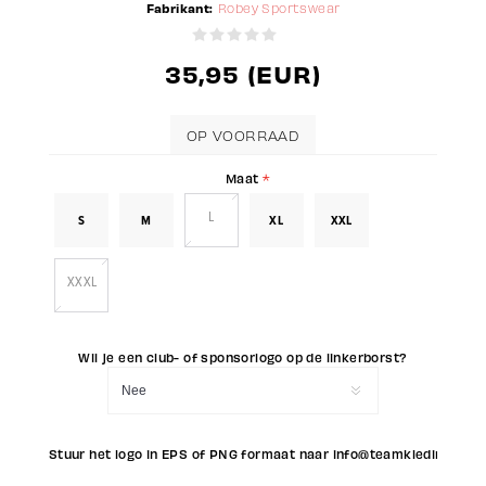
Fabrikant:
Robey Sportswear
35,95 (EUR)
OP VOORRAAD
Maat
*
L
S
M
XL
XXL
XXXL
Wil je een club- of sponsorlogo op de linkerborst?
Stuur het logo in EPS of PNG formaat naar info@teamkleding.eu