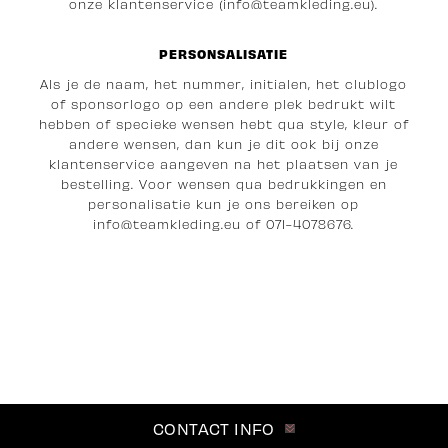
onze klantenservice (info@teamkleding.eu).
PERSONSALISATIE
Als je de naam, het nummer, initialen, het clublogo
of sponsorlogo op een andere plek bedrukt wilt
hebben of specieke wensen hebt qua style, kleur of
andere wensen, dan kun je dit ook bij onze
klantenservice aangeven na het plaatsen van je
bestelling. Voor wensen qua bedrukkingen en
personalisatie kun je ons bereiken op
i
nfo@teamkleding.eu
of 071-4078676.
CONTACT INFO