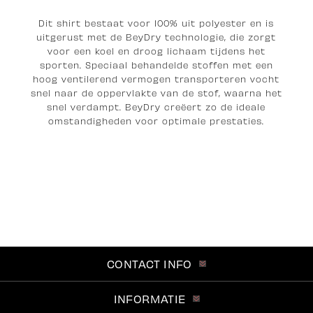
Dit shirt bestaat voor 100% uit polyester en is
uitgerust met de BeyDry technologie, die zorgt
voor een koel en droog lichaam tijdens het
sporten. Speciaal behandelde stoffen met een
hoog ventilerend vermogen transporteren vocht
snel naar de oppervlakte van de stof, waarna het
snel verdampt. BeyDry creëert zo de ideale
omstandigheden voor optimale prestaties.
CONTACT INFO
INFORMATIE