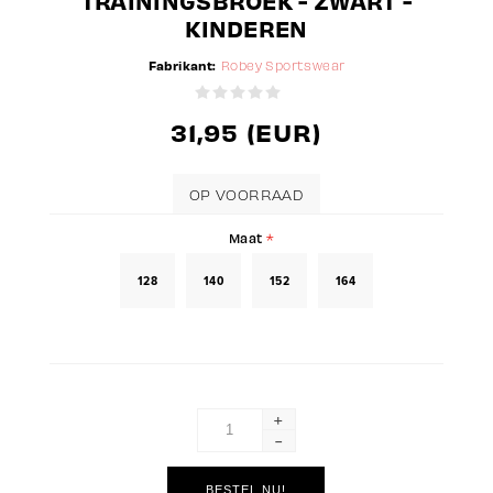
TRAININGSBROEK - ZWART -
KINDEREN
Fabrikant:
Robey Sportswear
31,95 (EUR)
OP VOORRAAD
Maat
*
128
140
152
164
+
-