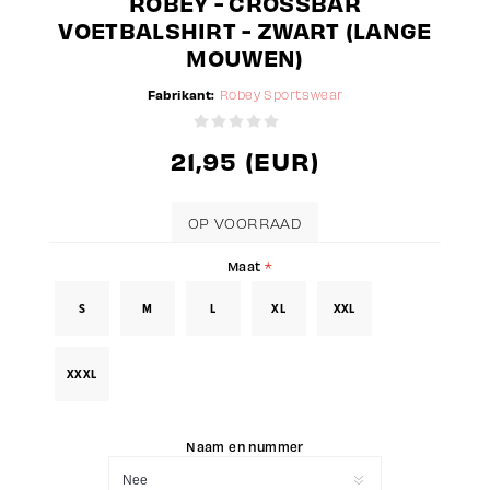
ROBEY - CROSSBAR
VOETBALSHIRT - ZWART (LANGE
MOUWEN)
Fabrikant:
Robey Sportswear
21,95 (EUR)
OP VOORRAAD
Maat
*
S
M
L
XL
XXL
XXXL
Naam en nummer