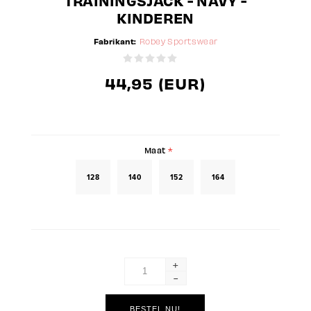
TRAININGSJACK - NAVY -
KINDEREN
Fabrikant:
Robey Sportswear
44,95 (EUR)
Maat
*
128
140
152
164
+
-