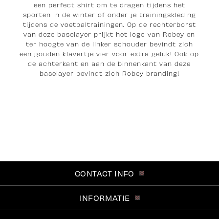
een perfect shirt om te dragen tijdens het
sporten in de winter of onder je trainingskleding
tijdens de voetbaltrainingen. Op de rechterborst
van deze baselayer prijkt het logo van Robey en
ter hoogte van de linker schouder bevindt zich
een gouden klavertje vier voor extra geluk! Ook op
de achterkant en aan de binnenkant van deze
baselayer bevindt zich Robey branding!
CONTACT INFO
INFORMATIE