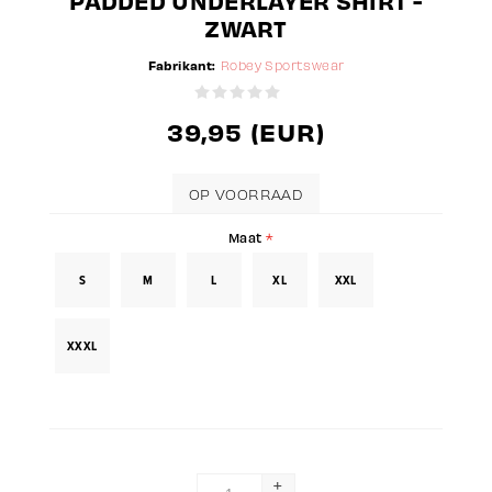
PADDED UNDERLAYER SHIRT -
ZWART
Fabrikant:
Robey Sportswear
39,95 (EUR)
OP VOORRAAD
Maat
*
S
M
L
XL
XXL
XXXL
+