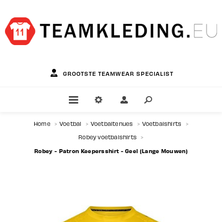
GROOTSTE TEAMWEAR SPECIALIST
Home
>
Voetbal
>
Voetbaltenues
>
Voetbalshirts
>
Robey voetbalshirts
>
Robey - Patron Keepersshirt - Geel (Lange Mouwen)