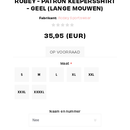
ROBEY - PATRON KEEPERSSHIRT
- GEEL (LANGE MOUWEN)
Fabrikant:
Robey Sportswear
35,95 (EUR)
OP VOORRAAD
Maat
*
S
M
L
XL
XXL
XXXL
XXXXL
Naam en nummer