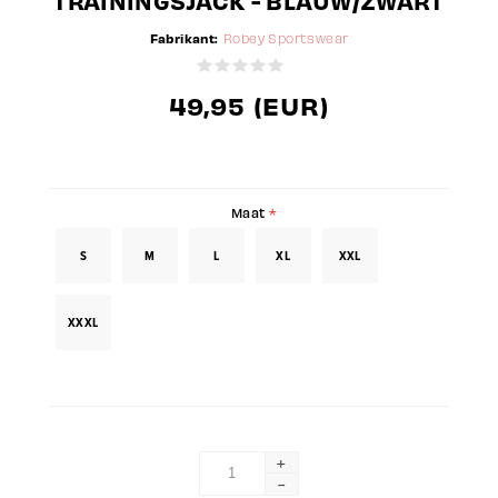
TRAININGSJACK - BLAUW/ZWART
Fabrikant:
Robey Sportswear
49,95 (EUR)
Maat
*
S
M
L
XL
XXL
XXXL
+
-