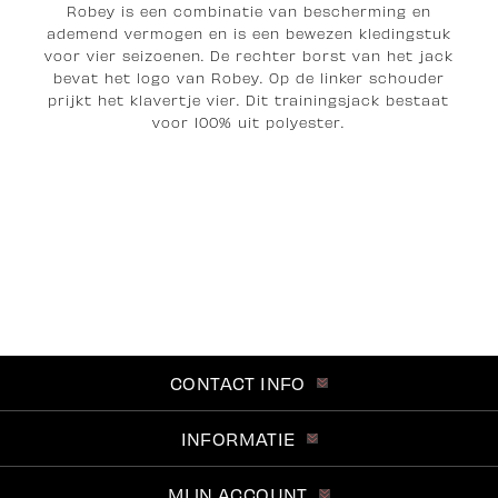
Robey is een combinatie van bescherming en
ademend vermogen en is een bewezen kledingstuk
voor vier seizoenen. De rechter borst van het jack
bevat het logo van Robey. Op de linker schouder
prijkt het klavertje vier. Dit trainingsjack bestaat
voor 100% uit polyester.
CONTACT INFO
INFORMATIE
MIJN ACCOUNT