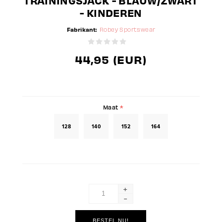
TRAININGSJACK - BLAUW/ZWART
- KINDEREN
Fabrikant:
Robey Sportswear
44,95 (EUR)
Maat
*
128
140
152
164
+
-