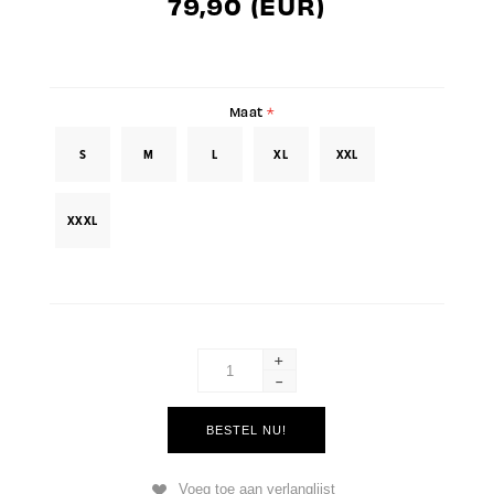
79,90 (EUR)
Maat
*
S
M
L
XL
XXL
XXXL
+
-