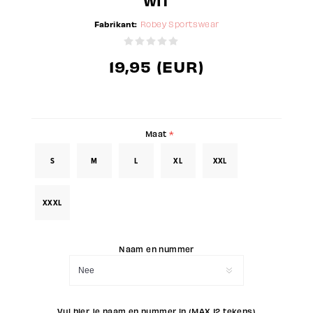
WIT
Fabrikant:
Robey Sportswear
19,95 (EUR)
Maat
*
S
M
L
XL
XXL
XXXL
Naam en nummer
Vul hier je naam en nummer in (MAX 12 tekens)