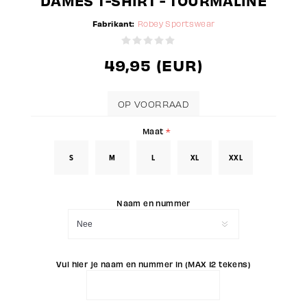
DAMES T-SHIRT - TOURMALINE
Fabrikant:
Robey Sportswear
49,95 (EUR)
OP VOORRAAD
Maat
*
S
M
L
XL
XXL
Naam en nummer
Vul hier je naam en nummer in (MAX 12 tekens)