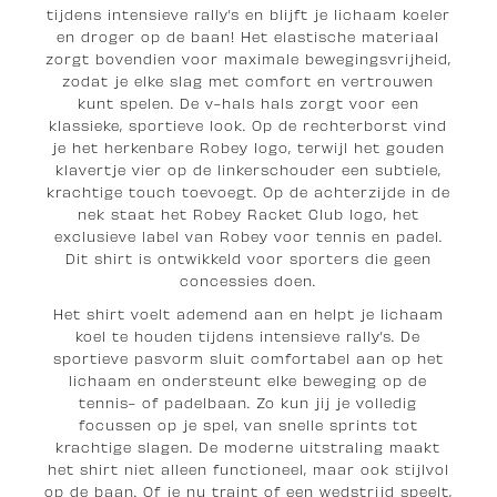
tijdens intensieve rally’s en blijft je lichaam koeler
en droger op de baan! Het elastische materiaal
zorgt bovendien voor maximale bewegingsvrijheid,
zodat je elke slag met comfort en vertrouwen
kunt spelen. De v-hals hals zorgt voor een
klassieke, sportieve look. Op de rechterborst vind
je het herkenbare Robey logo, terwijl het gouden
klavertje vier op de linkerschouder een subtiele,
krachtige touch toevoegt. Op de achterzijde in de
nek staat het Robey Racket Club logo, het
exclusieve label van Robey voor tennis en padel.
Dit shirt is ontwikkeld voor sporters die geen
concessies doen.
Het shirt voelt ademend aan en helpt je lichaam
koel te houden tijdens intensieve rally’s. De
sportieve pasvorm sluit comfortabel aan op het
lichaam en ondersteunt elke beweging op de
tennis- of padelbaan. Zo kun jij je volledig
focussen op je spel, van snelle sprints tot
krachtige slagen. De moderne uitstraling maakt
het shirt niet alleen functioneel, maar ook stijlvol
op de baan. Of je nu traint of een wedstrijd speelt,