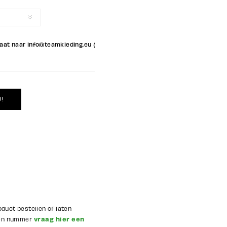
maat naar info@teamkleding.eu (Achterkant)
oduct bestellen of laten
vraag hier een
 en nummer