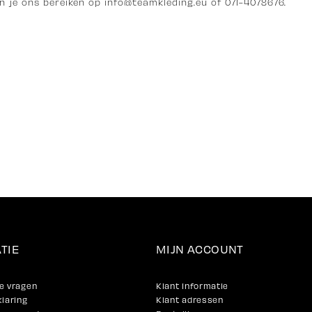
n je ons bereiken op i
nfo@teamkleding.eu
of 071-4078676.
TIE
MIJN ACCOUNT
e vragen
Klant informatie
klaring
Klant adressen