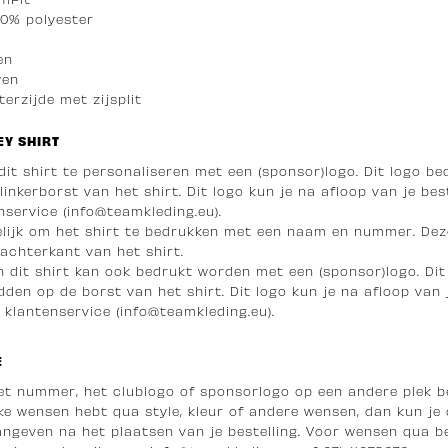
00% polyester
en
wen
erzijde met zijsplit
Y SHIRT
 dit shirt te personaliseren met een (sponsor)logo. Dit logo be
inkerborst van het shirt. Dit logo kun je na afloop van je bes
service (info@teamkleding.eu).
elijk om het shirt te bedrukken met een naam en nummer. Dez
achterkant van het shirt.
n dit shirt kan ook bedrukt worden met een (sponsor)logo. Di
den op de borst van het shirt. Dit logo kun je na afloop van j
 klantenservice (info@teamkleding.eu).
E
het nummer, het clublogo of sponsorlogo op een andere plek b
e wensen hebt qua style, kleur of andere wensen, dan kun je 
angeven na het plaatsen van je bestelling. Voor wensen qua 