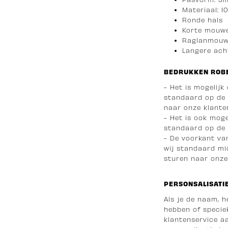
Materiaal: 1
Ronde hals
Korte mouw
Raglanmou
Langere acht
BEDRUKKEN ROBE
- Het is mogelijk
standaard op de l
naar onze klanten
- Het is ook mog
standaard op de 
- De voorkant va
wij standaard mid
sturen naar onze
PERSONSALISATI
Als je de naam, 
hebben of speciek
klantenservice a