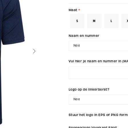
Maat
*
S
M
L
Naam en nummer
Nee
Vul hier je naam en nummer in (M
Logo op de linkerborst?
Nee
Stuur het logo in EPS of PNG form
Sponsorlogo Voorkant Shirt