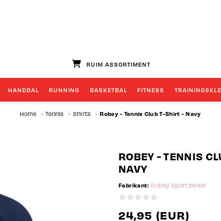
GROOTSTE TEAMWEAR SPECIALIST
HANDBAL
RUNNING
BASKETBAL
FITNESS
TRAININGSKL
Robey - Tennis Club T-Shirt - Navy
Home
>
Tennis
>
Shirts
>
ROBEY - TENNIS CL
NAVY
Fabrikant:
Robey Sportswear
24,95 (EUR)