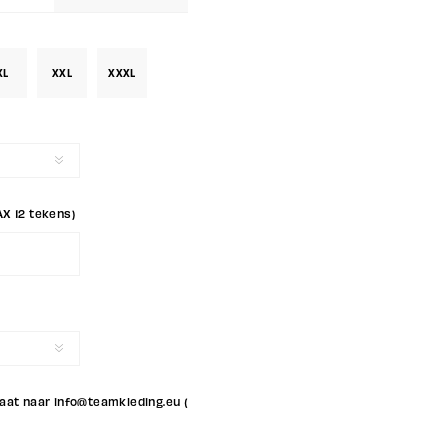
XL
XXL
XXXL
AX 12 tekens)
aat naar info@teamkleding.eu (Linkerborst)