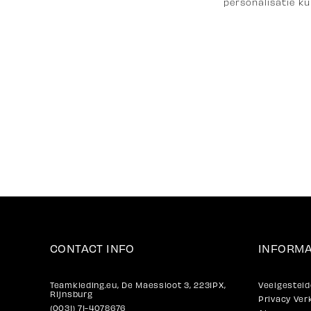
personalisatie ku
CONTACT INFO
INFORMA
Teamkleding.eu, De Maessloot 3, 2231PX,
Veelgesteld
Rijnsburg
Privacy Ver
(0031) 71-4078676