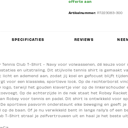
offerte aan
Artikelnummer:
RT223083-300
SPECIFICATIES
REVIEWS
NEEM
 Tennis Club T-Shirt - Navy voor volwassenen, dé keuze voor 
staties en uitstraling. Dit stijlvolle tennis shirt is gemaakt
t licht en ademend aan, zodat jij koel en gefocust blijft tijden
gt voor een klassieke, sportieve look. Op de rechterborst vind
logo, terwijl het gouden klavertje vier op de linkerschouder e
toevoegt. Op de achterzijde in de nek staat het Robey Racket 
van Robey voor tennis en padel. Dit shirt is ontwikkeld voor s
 De sportieve pasvorm ondersteunt elke beweging en geeft je
 op de baan. Of je nu verwikkeld bent in lange rally’s of een 
b T-Shirt straal je zelfvertrouwen uit en haal je het beste uit 
imFit