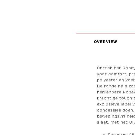
OVERVIEW
Ontdek het Robey
voor comfort, pre
polyester en voel
De ronde hals zor
herkenbare Robey 
krachtige touch 
exclusieve label 
concessies doen.
bewegingsvrijheid
slaat, met het Clu
Pasvorm: Sl