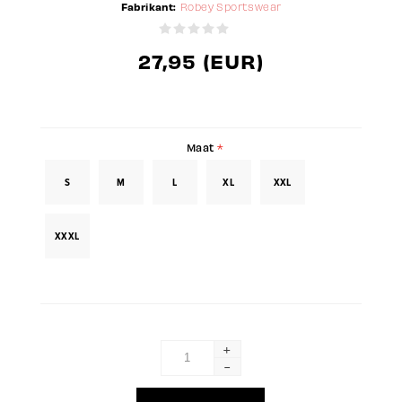
Fabrikant:
Robey Sportswear
27,95 (EUR)
Maat
*
S
M
L
XL
XXL
XXXL
+
-