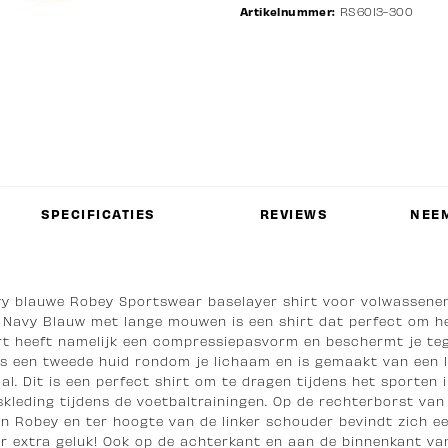
Artikelnummer:
RS6013-300
SPECIFICATIES
REVIEWS
NEEM
vy blauwe Robey Sportswear baselayer shirt voor volwassene
- Navy Blauw met lange mouwen is een shirt dat perfect om he
irt heeft namelijk een compressiepasvorm en beschermt je teg
als een tweede huid rondom je lichaam en is gemaakt van een 
al. Dit is een perfect shirt om te dragen tijdens het sporten 
skleding tijdens de voetbaltrainingen. Op de rechterborst van
van Robey en ter hoogte van de linker schouder bevindt zich 
oor extra geluk! Ook op de achterkant en aan de binnenkant va