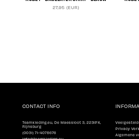
27,95 (EUR)
CONTACT INFO
INFORMA
Teamkleding.eu, De Maessloot 3, 2231PX,
Veelgesteld
Rijnsburg
Privacy Ver
(0031) 71-4078676
Algemene v
info@teamkleding.eu