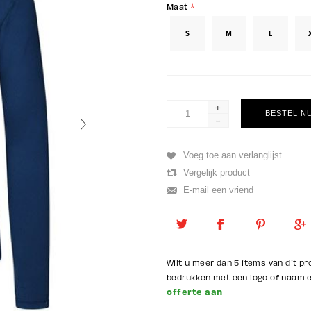
Maat
*
S
M
L
+
-
Wilt u meer dan 5 items van dit pr
bedrukken met een logo of naam
offerte aan