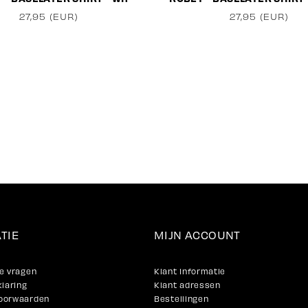
27,95 (EUR)
27,95 (EUR)
TIE
MIJN ACCOUNT
e vragen
Klant informatie
klaring
Klant adressen
oorwaarden
Bestellingen