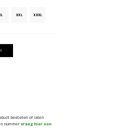
XL
XXL
XXXL
oduct bestellen of laten
vraag hier een
 en nummer