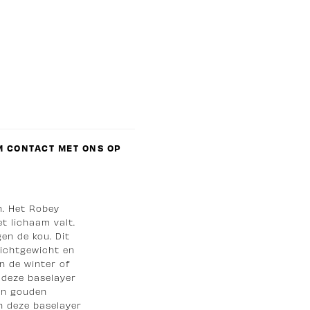
 CONTACT MET ONS OP
n. Het Robey
t lichaam valt.
en de kou. Dit
lichtgewicht en
in de winter of
 deze baselayer
een gouden
n deze baselayer