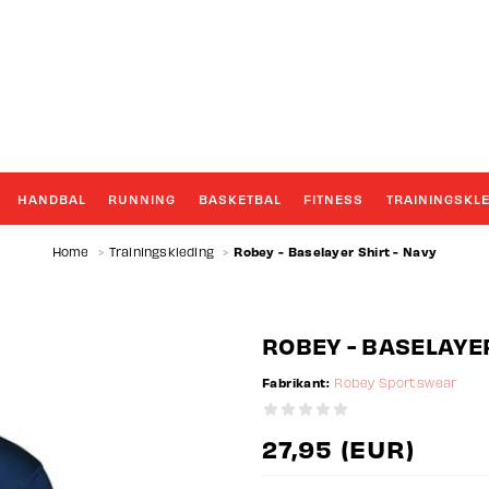
GROOTSTE TEAMWEAR SPECIALIST
HANDBAL
RUNNING
BASKETBAL
FITNESS
TRAININGSKL
Robey - Baselayer Shirt - Navy
Home
>
Trainingskleding
>
ROBEY - BASELAYER
Fabrikant:
Robey Sportswear
27,95 (EUR)