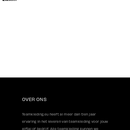
OVER ONS
Teamkleding.eu heeft al meer dan tien jaar
ervaring in het leveren van teamkleding voor jouw
elftal of bedrijf. Alle teamkleding kunnen we